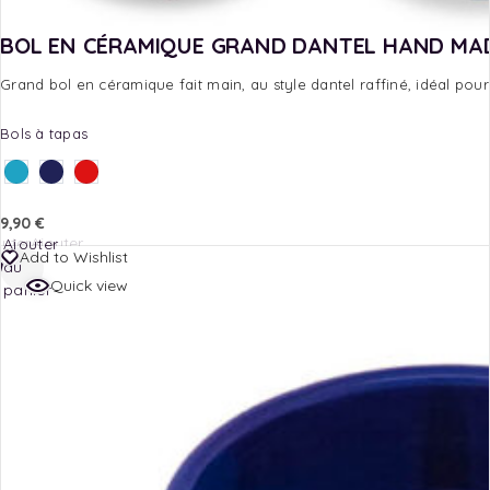
BOL EN CÉRAMIQUE GRAND DANTEL HAND MA
Grand bol en céramique fait main, au style dantel raffiné, idéal pou
Bols à tapas
9,90
€
outer
Ajouter
Ajouter
Add to Wishlist
au
au
au
Quick view
nier
panier
panier