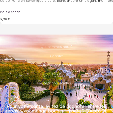
Ce bol rond en céramique bleu et blanc arbore un élégant motif ara
Bols à tapas
3,90
€
Qui sommes nous?
Contact
Suivi de commande
C.G.V
Mentions légales
Autorisation vente d'alcool
Pour votre santé, évitez de grignoter entre les
repas. www.mangerbouger.fr L'ABUS D'ALCOOL