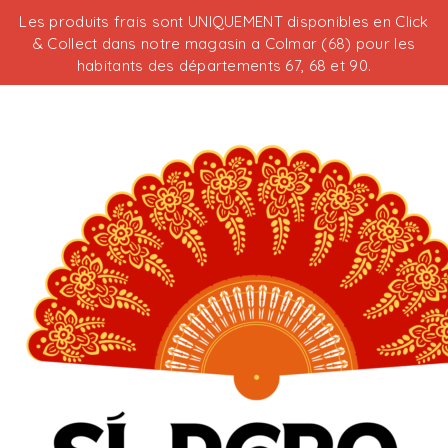
Les produits frais sont UNIQUEMENT disponibles en Click
& Collect dans notre magasin a Colmar (68) pour les
habitants des départements 67, 68 et 90.