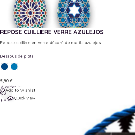
REPOSE CUILLIERE VERRE AZULEJOS
Repose cuillère en verre décoré de motifs azulejos.
Dessous de plats
5,90
€
outer
Ajouter
Ajouter
Add to Wishlist
au
au
au
Quick view
nier
panier
panier