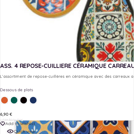
ASS. 4 REPOSE-CUILLIERE CÉRAMIQUE CARREA
L’assortiment de repose-cuillères en céramique avec des carreaux a
Dessous de plats
6,90
€
outer
Ajouter
Add to Wishlist
au
au
Quick view
nier
panier