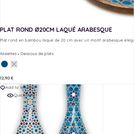
PLAT ROND Ø20CM LAQUÉ ARABESQUE
Plat rond en bambou laqué de 20 cm avec un motif arabesque élégant
Assiettes
Dessous de plats
12,90
€
outer
Ajouter
Add to Wishlist
au
au
Quick view
nier
panier