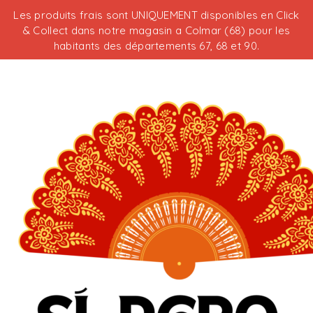
Les produits frais sont UNIQUEMENT disponibles en Click
& Collect dans notre magasin a Colmar (68) pour les
habitants des départements 67, 68 et 90.