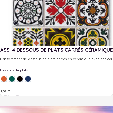
ASS. 4 DESSOUS DE PLATS CARRÉS CÉRAMIQU
L’assortiment de dessous de plats carrés en céramique avec des car
Dessous de plats
4,90
€
outer
Ajouter
au
au
nier
panier