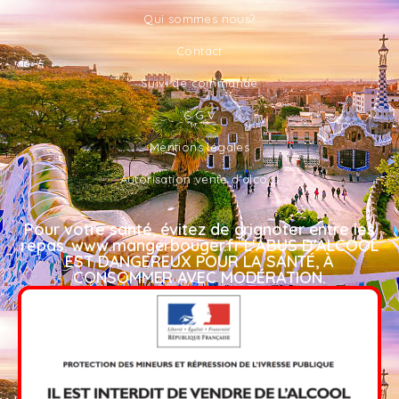
Qui sommes nous?
Contact
Suivi de commande
C.G.V
Mentions légales
Autorisation vente d'alcool
Pour votre santé, évitez de grignoter entre les
repas. www.mangerbouger.fr L'ABUS D'ALCOOL
EST DANGEREUX POUR LA SANTÉ, À
CONSOMMER AVEC MODÉRATION.​