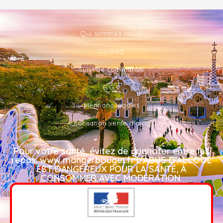
Qui sommes nous?
Contact
Suivi de commande
C.G.V
Mentions légales
Autorisation vente d'alcool
Pour votre santé, évitez de grignoter entre les
repas. www.mangerbouger.fr L'ABUS D'ALCOOL
EST DANGEREUX POUR LA SANTÉ, À
CONSOMMER AVEC MODÉRATION.​