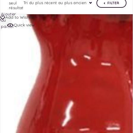
Tri du plus récent au plus ancien
seul
FILTER
résultat
Ajouter
Add to Wishlist
au
Quick view
panier