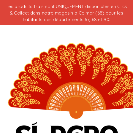
Les produits frais sont UNIQUEMENT disponibles en Click
& Collect dans notre magasin a Colmar (68) pour les
habitants des départements 67, 68 et 90.