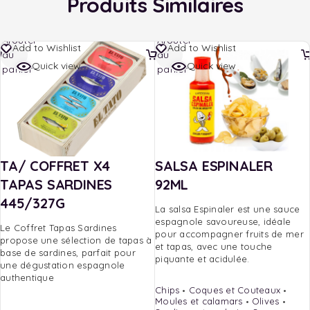
Produits Similaires
Ajouter
Ajouter
Add to Wishlist
Add to Wishlist
au
au
Quick view
Quick view
panier
panier
TA/ COFFRET X4
SALSA ESPINALER
TAPAS SARDINES
92ML
445/327G
La salsa Espinaler est une sauce
espagnole savoureuse, idéale
Le Coffret Tapas Sardines
pour accompagner fruits de mer
propose une sélection de tapas à
et tapas, avec une touche
base de sardines, parfait pour
piquante et acidulée.
une dégustation espagnole
authentique
Chips
Coques et Couteaux
Moules et calamars
Olives