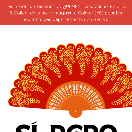
Les produits frais sont UNIQUEMENT disponibles en Click
& Collect dans notre magasin a Colmar (68) pour les
habitants des départements 67, 68 et 90.