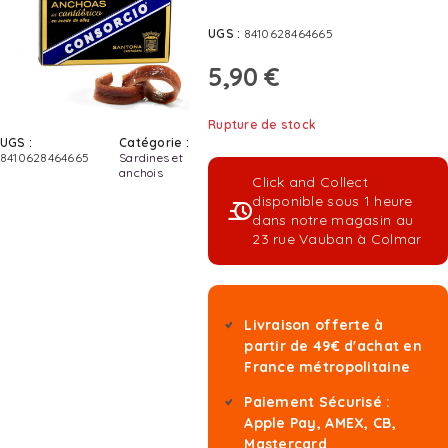
UGS :
8410628464665
5,90
€
Rupture de stock
UGS :
Catégorie :
8410628464665
Sardines et
anchois
Click and Collect
disponible sous 1 heure
dans notre magasin au
23 rue Vauban à Colmar
Livraison offerte à
partir de 49€ d'achat en
France métropolitaine
Paiement Sécurisé :
Apple Pay, AMEX, CB,
Mastercard