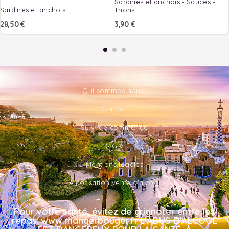
Sardines et anchois
Sauces
Sardines et anchois
Thons
28,50
€
3,90
€
Qui sommes nous?
Contact
Suivi de commande
C.G.V
Mentions légales
Autorisation vente d'alcool
Pour votre santé, évitez de grignoter entre les
repas. www.mangerbouger.fr L'ABUS D'ALCOOL