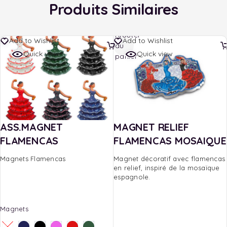
Produits Similaires
Ajouter
Add to Wishlist
Add to Wishlist
au
Quick view
Quick view
panier
ASS.MAGNET
MAGNET RELIEF
FLAMENCAS
FLAMENCAS MOSAIQUE
Magnets Flamencas
Magnet décoratif avec flamencas
en relief, inspiré de la mosaïque
espagnole.
Magnets