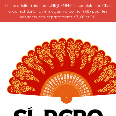
Les produits frais sont UNIQUEMENT disponibles en Click
& Collect dans notre magasin a Colmar (68) pour les
habitants des départements 67, 68 et 90.