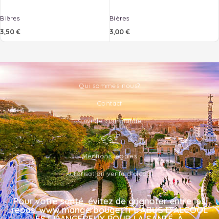
Bières
Bières
3,50
€
3,00
€
Qui sommes nous?
Contact
Suivi de commande
C.G.V
Mentions légales
Autorisation vente d'alcool
Pour votre santé, évitez de grignoter entre les
repas. www.mangerbouger.fr L'ABUS D'ALCOOL
EST DANGEREUX POUR LA SANTÉ, À