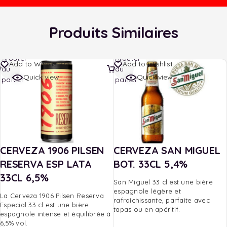
Produits Similaires
Ajouter
Ajouter
Add to Wishlist
Add to Wishlist
au
au
Quick view
Quick view
panier
panier
CERVEZA 1906 PILSEN
CERVEZA SAN MIGUEL
RESERVA ESP LATA
BOT. 33CL 5,4%
33CL 6,5%
San Miguel 33 cl est une bière
espagnole légère et
La Cerveza 1906 Pilsen Reserva
rafraîchissante, parfaite avec
Especial 33 cl est une bière
tapas ou en apéritif.
espagnole intense et équilibrée à
6,5% vol.