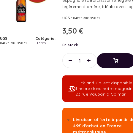
espagnole rafraîchissante, légère 
légèrement amère, idéale avec ta
UGS :
8412598005831
3,50
€
UGS :
Catégorie :
8412598005831
Bières
En stock
Ajouter
Au
Panier
Click and Collect disponible
Ajouter
1 heure dans notre magasin
Au
23 rue Vauban à Colmar
Panier
Livraison offerte à partir d
49€ d'achat en France
métropolitaine