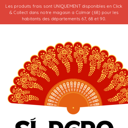
Les produits frais sont UNIQUEMENT disponibles en Click
& Collect dans notre magasin a Colmar (68) pour les
habitants des départements 67, 68 et 90.