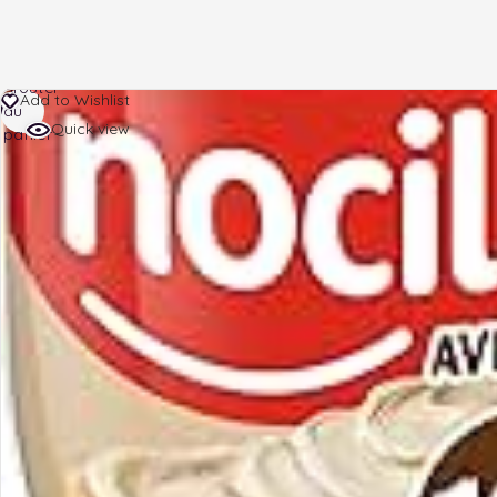
Ajouter
Add to Wishlist
au
Quick view
panier