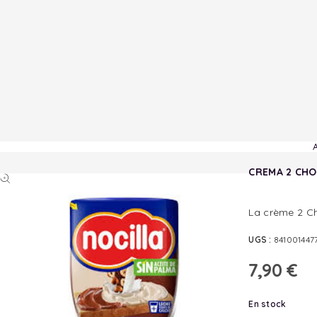
CREMA 2 CHO
La crème 2 Cho
UGS :
841001447
7,90
€
En stock