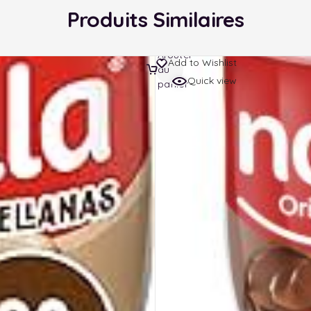
Produits Similaires
Ajouter
Add to Wishlist
au
Quick view
panier