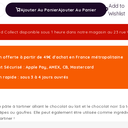
Add to
Ajouter Au Panier
Ajouter Au Panier
Wishlist
nd Collect disponible sous 1 heure dans notre magasin au 23 ru
n offerte à partir de 49€ d'achat en France métropolitaine
t Sécurisé : Apple Pay, AMEX, CB, Mastercard
n rapide : sous 3 à 4 jours ouvrés
âte à tartiner alliant le chocolat au lait et le chocolat noir. Sa
es ou gaufres. Elle peut également être utilisée comme ingrédi
rtiner !