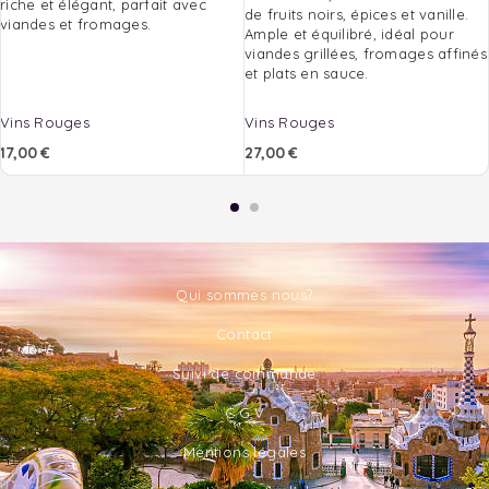
riche et élégant, parfait avec
de fruits noirs, épices et vanille.
viandes et fromages.
Ample et équilibré, idéal pour
viandes grillées, fromages affinés
et plats en sauce.
Vins Rouges
Vins Rouges
17,00
€
27,00
€
Qui sommes nous?
Contact
Suivi de commande
C.G.V
Mentions légales