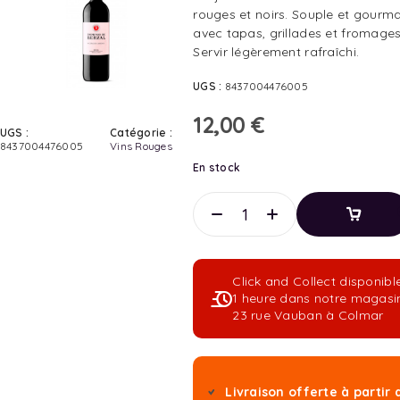
rouges et noirs. Souple et gourma
avec tapas, grillades et fromage
Servir légèrement rafraîchi.
UGS :
8437004476005
12,00
€
UGS :
Catégorie :
8437004476005
Vins Rouges
En stock
Ajouter
Au
Panier
Click and Collect disponibl
Ajouter
1 heure dans notre magasi
Au
23 rue Vauban à Colmar
Panier
Livraison offerte à partir 