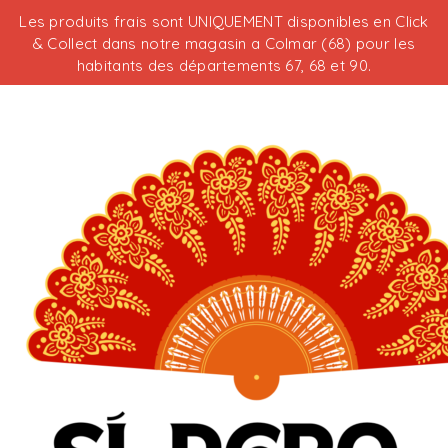
Les produits frais sont UNIQUEMENT disponibles en Click
& Collect dans notre magasin a Colmar (68) pour les
habitants des départements 67, 68 et 90.