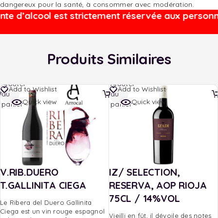
dangereux pour la santé, à consommer avec modération.
d’alcool est strictement réservée aux personnes 
Produits Similaires
Ajouter
Ajouter
Add to Wishlist
Add to Wishlist
au
au
Quick view
Quick view
panier
panier
V.RIB.DUERO
IZ/ SELECTION,
T.GALLINITA CIEGA
RESERVA, AOP RIOJA
75CL / 14%VOL
Le Ribera del Duero Gallinita
Ciega est un vin rouge espagnol
Vieilli en fût, il dévoile des notes