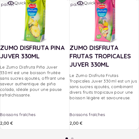
Quick view
Quick view
panier
panier
ZUMO DISFRUTA PINA
ZUMO DISFRUTA
JUVER 330ML
FRUTAS TROPICALES
JUVER 330ML
Le Zumo Disfruta Piña Juver
330 ml est une boisson fruitée
Le Zumo Disfruta Frutas
sans sucres ajoutés, offrant une
Tropicales Juver 330 ml est un jus
saveur authentique de piña
sans sucres ajoutés, combinant
colada, idéale pour une pause
divers fruits tropicaux pour une
rafraîchissante.
boisson légère et savoureuse.
Boissons fraîches
Boissons fraîches
2,00
€
2,00
€