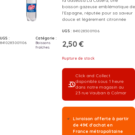
la Gaseosa La Casera, une
boisson gazeuse emblématique de
l’Espagne, réputée pour sa saveur
douce et légèrement citronnée
UGS :
8410283001106
UGS :
Catégorie :
2,50
€
8410283001106
Boissons
fraîches
Rupture de stock
Click and Collect
disponible sous 1 heure
dans notre magasin au
23 rue Vauban à Colmar
Livraison offerte à partir
de 49€ d'achat en
France métropolitaine