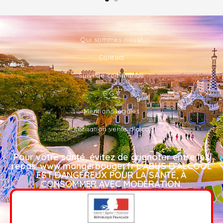
Qui sommes nous?
Contact
Suivi de commande
C.G.V
Mentions légales
Autorisation vente d'alcool
Pour votre santé, évitez de grignoter entre les
repas. www.mangerbouger.fr L'ABUS D'ALCOOL
EST DANGEREUX POUR LA SANTÉ, À
CONSOMMER AVEC MODÉRATION.​