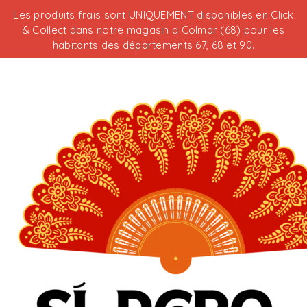
Les produits frais sont UNIQUEMENT disponibles en Click
& Collect dans notre magasin a Colmar (68) pour les
habitants des départements 67, 68 et 90.