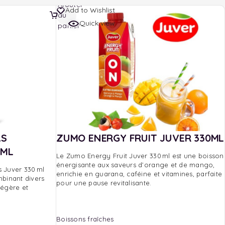
Ajouter
Add to Wishlist
au
Quick view
panier
AS
ZUMO ENERGY FRUIT JUVER 330ML
0ML
Le Zumo Energy Fruit Juver 330 ml est une boisson
énergisante aux saveurs d’orange et de mango,
s Juver 330 ml
enrichie en guarana, caféine et vitamines, parfaite
mbinant divers
pour une pause revitalisante.
légère et
Boissons fraîches