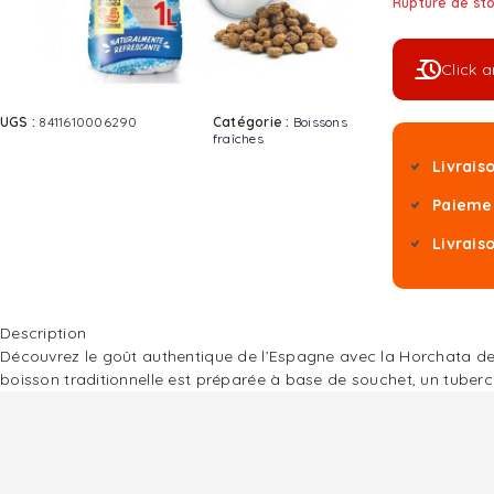
Rupture de st
Click 
UGS :
8411610006290
Catégorie :
Boissons
fraîches
Livrais
Paiemen
Livrais
Description
Découvrez le goût authentique de l’Espagne avec la Horchata de V
boisson traditionnelle est préparée à base de souchet, un tubercu