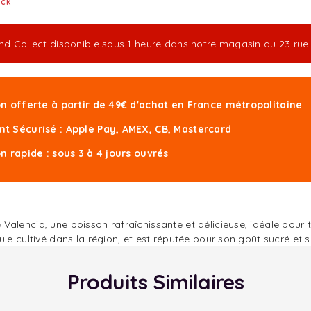
ock
and Collect disponible sous 1 heure dans notre magasin au 23 r
on offerte à partir de 49€ d'achat en France métropolitaine
t Sécurisé : Apple Pay, AMEX, CB, Mastercard
on rapide : sous 3 à 4 jours ouvrés
alencia, une boisson rafraîchissante et délicieuse, idéale pour t
le cultivé dans la région, et est réputée pour son goût sucré et 
Produits Similaires