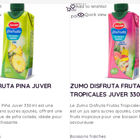
Ajouter
t
Add to Wishlist
au
w
Quick view
panier
RUTA PINA JUVER
ZUMO DISFRUTA FRUT
TROPICALES JUVER 33
 Piña Juver 330 ml est une
Le Zumo Disfruta Frutas Tropicale
ans sucres ajoutés, offrant une
est un jus sans sucres ajoutés, co
ue de piña colada, idéale pour
fruits tropicaux pour une boisson 
chissante.
savoureuse.
s
Boissons fraîches