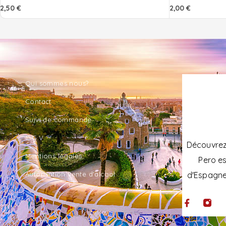
2,50
€
2,00
€
Qui sommes nous?
Contact
Suivi de commande
C.G.V
Découvrez 
Mentions légales
Pero es
Autorisation vente d'alcool
d'Espagne