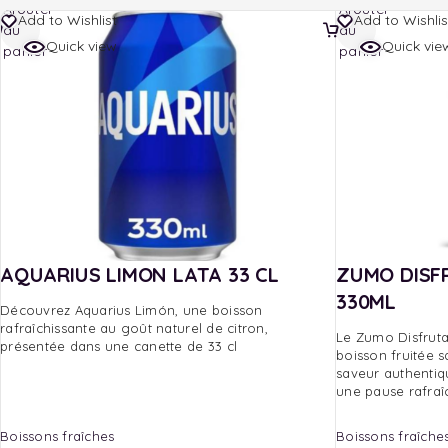
Ajouter
Ajouter
Add to Wishlist
Add to Wishlis
au
au
Quick view
Quick vie
panier
panier
AQUARIUS LIMON LATA 33 CL
ZUMO DISF
330ML
Découvrez Aquarius Limón, une boisson
rafraîchissante au goût naturel de citron,
Le Zumo Disfruta
présentée dans une canette de 33 cl
boisson fruitée s
saveur authentiq
une pause rafraî
Boissons fraîches
Boissons fraîche