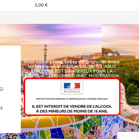
2,00
€
Pour votre santé, évitez de grignoter entre
les repas. www.mangerbouger.fr L'ABUS
D'ALCOOL EST DANGEREUX POUR LA
SANTÉ, À CONSOMMER AVEC MODÉRATION.​
Sí
es