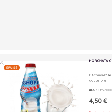
HORCHATA CH
ÉPUISÉ
Découvrez le 
occasions
UGS :
84116100
4,50
€