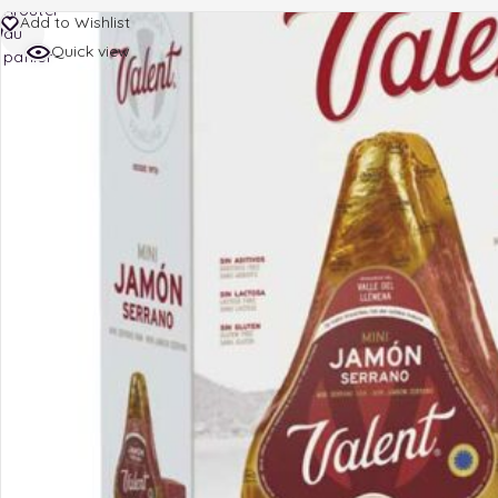
Ajouter
Add to Wishlist
au
Quick view
panier