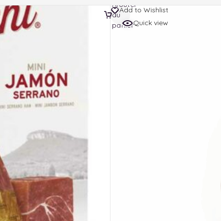
Ajouter
Add to Wishlist
au
Quick view
panier