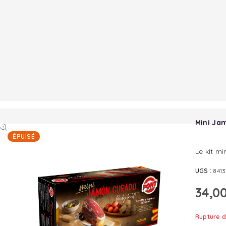
Mini Ja
ÉPUISÉ
Le kit m
UGS :
841
34,0
Rupture d