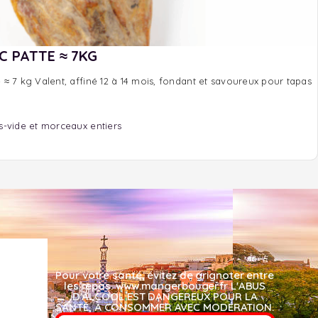
 PATTE ≈ 7KG
≈ 7 kg Valent, affiné 12 à 14 mois, fondant et savoureux pour tapas
-vide et morceaux entiers
Pour votre santé, évitez de grignoter entre
les repas. www.mangerbouger.fr L'ABUS
D'ALCOOL EST DANGEREUX POUR LA
SANTÉ, À CONSOMMER AVEC MODÉRATION.​