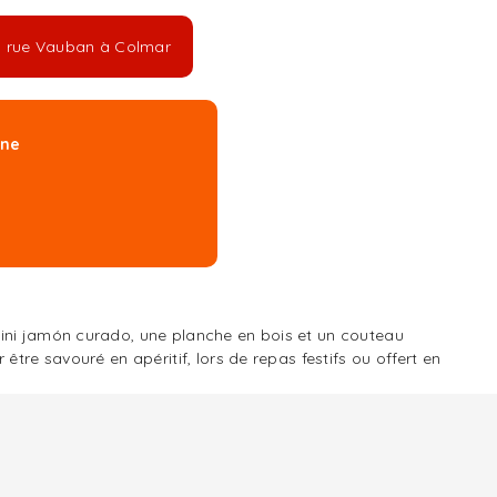
23 rue Vauban à Colmar
ine
mini jamón curado, une planche en bois et un couteau
tre savouré en apéritif, lors de repas festifs ou offert en