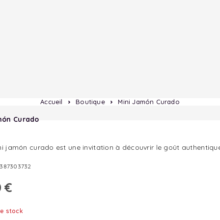
Accueil
Boutique
Mini Jamón Curado
món Curado
ini jamón curado est une invitation à découvrir le goût authenti
3387303732
0
€
e stock