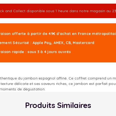
ick and Collect disponible sous 1 heure dans notre magasin au 
raison offerte à partir de 49€ d'achat en France métropolita
ement Sécurisé : Apple Pay, AMEX, CB, Mastercard
raison rapide : sous 3 à 4 jours ouvrés
 authentique du jambon espagnol affiné. Ce coffret comprend un 
xture délicate et ses saveurs riches, ce jambon est parfait pour ê
 moments de dégustation.
Produits Similaires