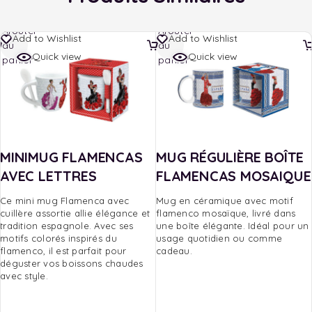
Ajouter
Ajouter
Add to Wishlist
Add to Wishlist
au
au
Quick view
Quick view
panier
panier
MINIMUG FLAMENCAS
MUG RÉGULIÈRE BOÎTE
AVEC LETTRES
FLAMENCAS MOSAIQUE
Ce mini mug Flamenca avec
Mug en céramique avec motif
cuillère assortie allie élégance et
flamenco mosaïque, livré dans
tradition espagnole. Avec ses
une boîte élégante. Idéal pour un
motifs colorés inspirés du
usage quotidien ou comme
flamenco, il est parfait pour
cadeau.
déguster vos boissons chaudes
avec style.