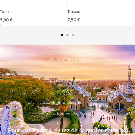
Tasses
Tasses
5,90
€
7,50
€
Qui sommes nous?
Contact
Suivi de commande
C.G.V
Mentions légales
Autorisation vente d'alcool
Pour votre santé, évitez de grignoter entre les