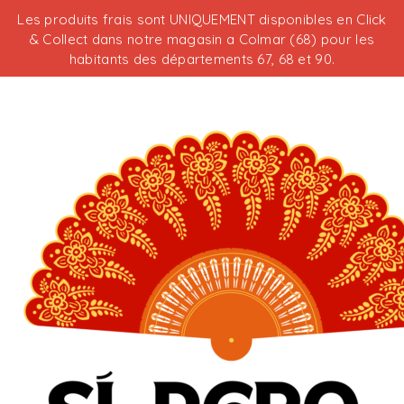
Les produits frais sont UNIQUEMENT disponibles en Click
& Collect dans notre magasin a Colmar (68) pour les
habitants des départements 67, 68 et 90.