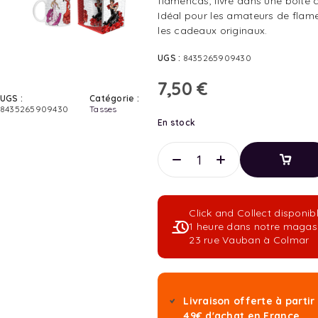
flamencas, livré dans une boîte 
Idéal pour les amateurs de flam
les cadeaux originaux.
UGS :
8435265909430
7,50
€
UGS :
Catégorie :
8435265909430
Tasses
En stock
Ajouter
Au
Panier
Click and Collect disponib
Ajouter
1 heure dans notre magas
Au
23 rue Vauban à Colmar
Panier
Livraison offerte à partir
49€ d'achat en France