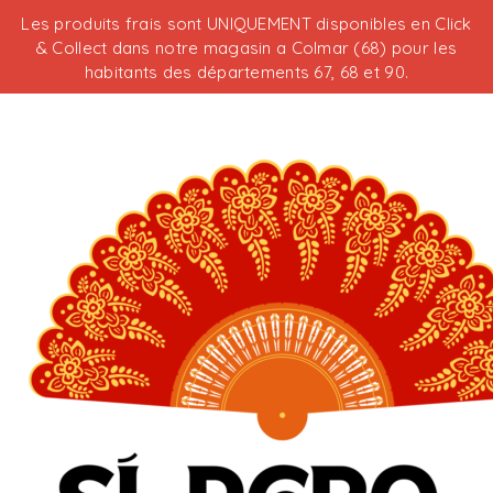
Les produits frais sont UNIQUEMENT disponibles en Click
& Collect dans notre magasin a Colmar (68) pour les
habitants des départements 67, 68 et 90.