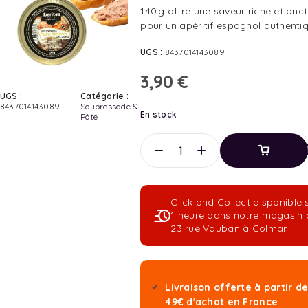
140 g offre une saveur riche et onc
pour un apéritif espagnol authentiq
UGS :
8437014143089
3,90
€
UGS :
Catégorie :
8437014143089
Soubressade &
En stock
Pâté
Ajouter
Au
Panier
Click and Collect disponible 
Ajouter
1 heure dans notre magasin 
Au
23 rue Vauban à Colmar
Panier
Livraison offerte à partir d
49€ d'achat en France