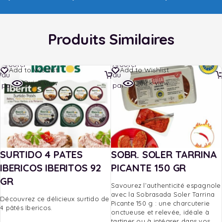
Produits Similaires
Ajouter
Ajouter
Add to Wishlist
Add to Wishlist
au
au
Quick view
Quick view
panier
panier
SURTIDO 4 PATES
SOBR. SOLER TARRINA
IBERICOS IBERITOS 92
PICANTE 150 GR
GR
Savourez l’authenticité espagnole
avec la Sobrasada Soler Tarrina
Découvrez ce délicieux surtido de
Picante 150 g : une charcuterie
4 pâtés Ibericos.
onctueuse et relevée, idéale à
tartiner ou à intégrer dans vos