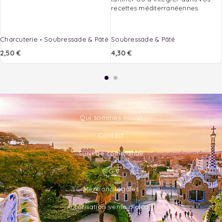
recettes méditerranéennes.
Charcuterie
Soubressade & Pâté
Soubressade & Pâté
2,50
€
4,30
€
Qui sommes nous?
Contact
Suivi de commande
C.G.V
Mentions légales
Autorisation vente d'alcool