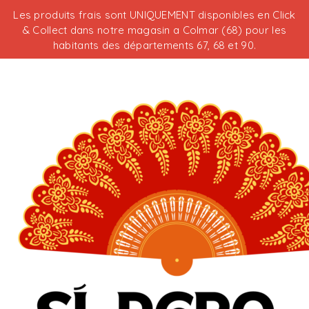
Les produits frais sont UNIQUEMENT disponibles en Click
& Collect dans notre magasin a Colmar (68) pour les
habitants des départements 67, 68 et 90.