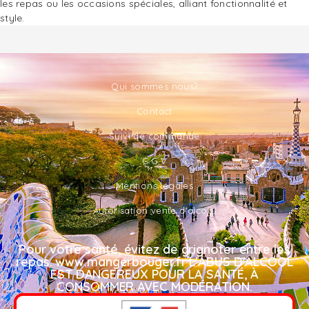
les repas ou les occasions spéciales, alliant fonctionnalité et
style.
Qui sommes nous?
Contact
Suivi de commande
C.G.V
Mentions légales
Autorisation vente d'alcool
Pour votre santé, évitez de grignoter entre les
repas. www.mangerbouger.fr L'ABUS D'ALCOOL
EST DANGEREUX POUR LA SANTÉ, À
CONSOMMER AVEC MODÉRATION.​