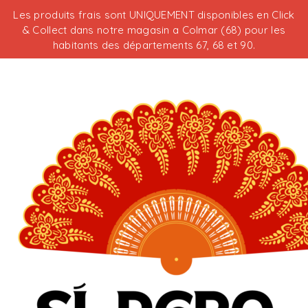
Les produits frais sont UNIQUEMENT disponibles en Click
& Collect dans notre magasin a Colmar (68) pour les
habitants des départements 67, 68 et 90.