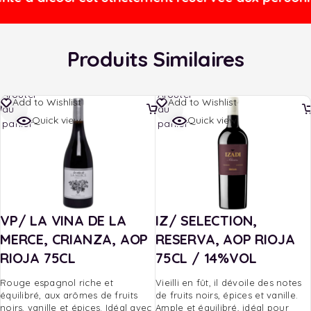
Produits Similaires
Ajouter
Ajouter
Add to Wishlist
Add to Wishlist
au
au
Quick view
Quick view
panier
panier
VP/ LA VINA DE LA
IZ/ SELECTION,
MERCE, CRIANZA, AOP
RESERVA, AOP RIOJA
RIOJA 75CL
75CL / 14%VOL
Rouge espagnol riche et
Vieilli en fût, il dévoile des notes
équilibré, aux arômes de fruits
de fruits noirs, épices et vanille.
noirs, vanille et épices. Idéal avec
Ample et équilibré, idéal pour