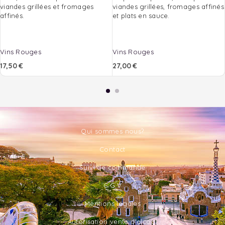
viandes grillées et fromages
viandes grillées, fromages affinés
affinés.
et plats en sauce.
Vins Rouges
Vins Rouges
17,50
€
27,00
€
Qui sommes nous?
Contact
Suivi de commande
C.G.V
Mentions légales
Autorisation vente d'alcool