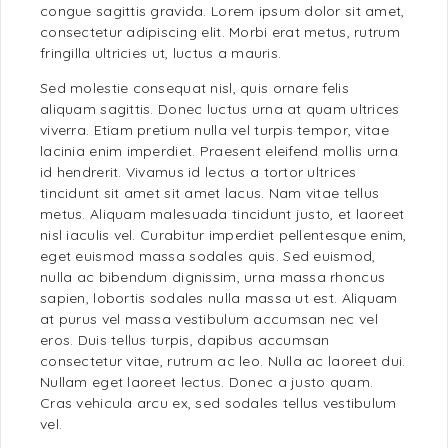
congue sagittis gravida. Lorem ipsum dolor sit amet,
consectetur adipiscing elit. Morbi erat metus, rutrum
fringilla ultricies ut, luctus a mauris.
Sed molestie consequat nisl, quis ornare felis
aliquam sagittis. Donec luctus urna at quam ultrices
viverra. Etiam pretium nulla vel turpis tempor, vitae
lacinia enim imperdiet. Praesent eleifend mollis urna
id hendrerit. Vivamus id lectus a tortor ultrices
tincidunt sit amet sit amet lacus. Nam vitae tellus
metus. Aliquam malesuada tincidunt justo, et laoreet
nisl iaculis vel. Curabitur imperdiet pellentesque enim,
eget euismod massa sodales quis. Sed euismod,
nulla ac bibendum dignissim, urna massa rhoncus
sapien, lobortis sodales nulla massa ut est. Aliquam
at purus vel massa vestibulum accumsan nec vel
eros. Duis tellus turpis, dapibus accumsan
consectetur vitae, rutrum ac leo. Nulla ac laoreet dui.
Nullam eget laoreet lectus. Donec a justo quam.
Cras vehicula arcu ex, sed sodales tellus vestibulum
vel.