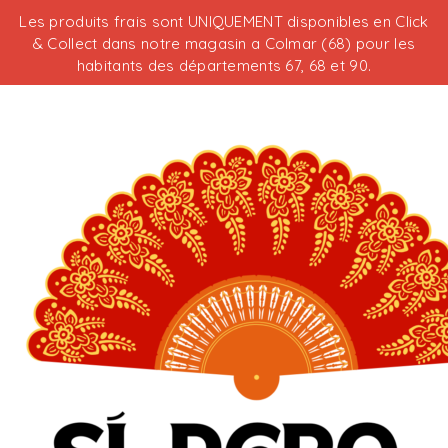
Les produits frais sont UNIQUEMENT disponibles en Click
& Collect dans notre magasin a Colmar (68) pour les
habitants des départements 67, 68 et 90.