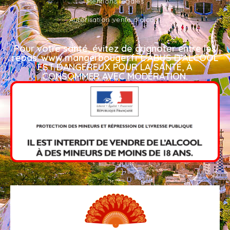
Mentions légales
Autorisation vente d'alcool
Pour votre santé, évitez de grignoter entre les
repas. www.mangerbouger.fr L'ABUS D'ALCOOL
EST DANGEREUX POUR LA SANTÉ, À
CONSOMMER AVEC MODÉRATION.​