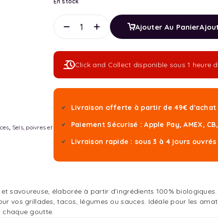
En stock
Ajouter Au Panier
Ajou
Click and Collect disponible sous 1 heur
Livraison offerte à partir de 49€ d'acha
Paiement Sécurisé : Apple Pay, AMEX, CB
ces
,
Sels, poivres et
Livraison rapide : sous 3 à 4 jours ouvrés
et savoureuse, élaborée à partir d’ingrédients 100% biologiques.
ur vos grillades, tacos, légumes ou sauces. Idéale pour les amate
s chaque goutte.