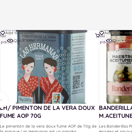
Ajouter
Ajouter
Add to Wishlist
Add to Wishlis
au
au
Quick view
Quick vie
panier
panier
LH/ PIMENTON DE LA VERA DOUX
BANDERILL
FUME AOP 70G
M.ACEITUN
Le pimentón de la vera doux fumé AOP de 70g de
Les Banderillas P
la marque Las Hermanas est un paprika
épicées et savour