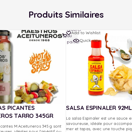
Produits Similaires
Ajouter
t
Add to Wishlist
au
w
Quick view
panier
AS PICANTES
SALSA ESPINALER 92ML
EROS TARRO 345GR
La salsa Espinaler est une sauce 
savoureuse, idéale pour accompag
icantes M.Aceituneros 345 g sont
mer et tapas, avec une touche piq
euses, idéales pour l’apéritif ou