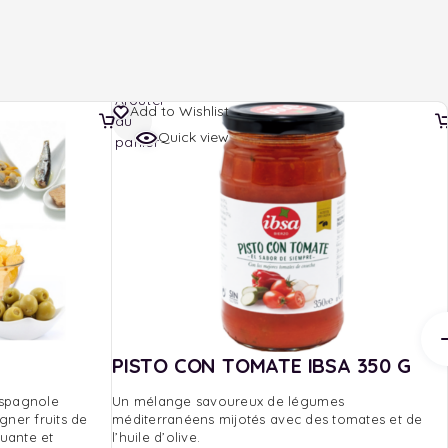
Ajouter
Add to Wishlist
au
Quick view
panier
PISTO CON TOMATE IBSA 350 G
espagnole
Un mélange savoureux de légumes
ner fruits de
méditerranéens mijotés avec des tomates et de
uante et
l’huile d’olive.