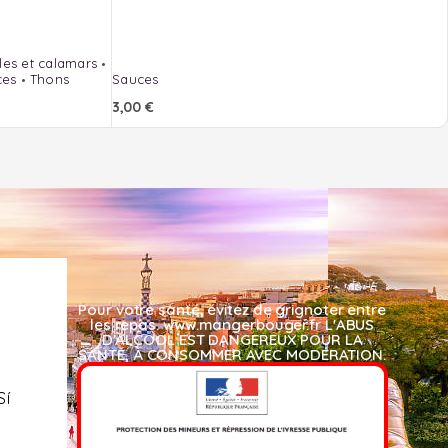
es et calamars
ces
Thons
Sauces
3,00
€
Pour votre santé, évitez de grignoter entre
les repas. www.mangerbouger.fr L'ABUS
D'ALCOOL EST DANGEREUX POUR LA
SANTÉ, À CONSOMMER AVEC MODÉRATION.​
Sí