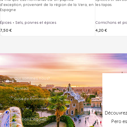
d’exception, provenant de la région de la Vera, en
les tapas.
Espagne
Épices
Sels, poivres et épices
Cornichons et pi
7,50
€
4,20
€
Qui sommes nous?
Contact
Suivi de commande
C.G.V
Découvrez 
Mentions légales
Pero es