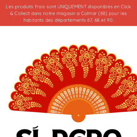
Les produits frais sont UNIQUEMENT disponibles en Click
& Collect dans notre magasin a Colmar (68) pour les
habitants des départements 67, 68 et 90.