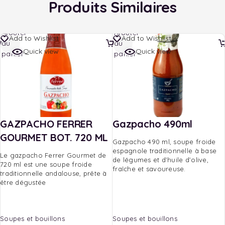
Produits Similaires
Ajouter
Ajouter
Add to Wishlist
Add to Wishlist
au
au
Quick view
Quick view
panier
panier
GAZPACHO FERRER
Gazpacho 490ml
GOURMET BOT. 720 ML
Gazpacho 490 ml, soupe froide
espagnole traditionnelle à base
Le gazpacho Ferrer Gourmet de
de légumes et d’huile d’olive,
720 ml est une soupe froide
fraîche et savoureuse.
traditionnelle andalouse, prête à
être dégustée
Soupes et bouillons
Soupes et bouillons