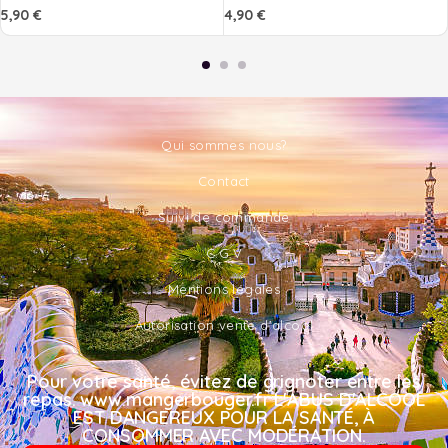
5,90
€
4,90
€
Qui sommes nous?
Contact
Suivi de commande
C.G.V
Mentions légales
Autorisation vente d'alcool
Pour votre santé, évitez de grignoter entre les
repas. www.mangerbouger.fr L'ABUS D'ALCOOL
EST DANGEREUX POUR LA SANTÉ, À
CONSOMMER AVEC MODÉRATION.​