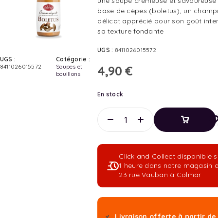
une soupe crémeuse et savoureuse
base de cèpes (boletus), un champ
délicat apprécié pour son goût inte
sa texture fondante
UGS :
8411026015572
UGS :
Catégorie :
8411026015572
Soupes et
4,90
€
bouillons
En stock
Ajouter
Au
Panier
Click and Collect disponible 
Ajouter
1 heure dans notre magasin 
Au
23 rue Vauban à Colmar
Panier
Livraison offerte à partir de