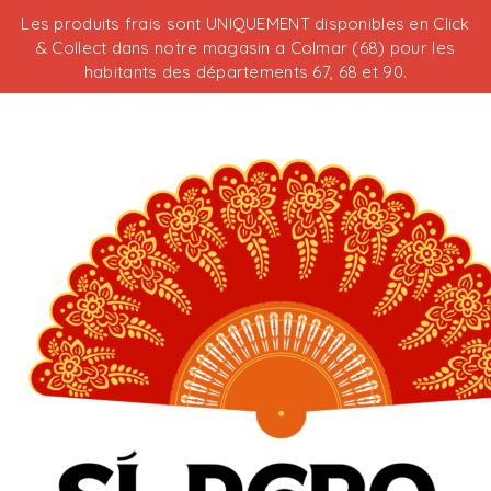
Les produits frais sont UNIQUEMENT disponibles en Click
& Collect dans notre magasin a Colmar (68) pour les
habitants des départements 67, 68 et 90.