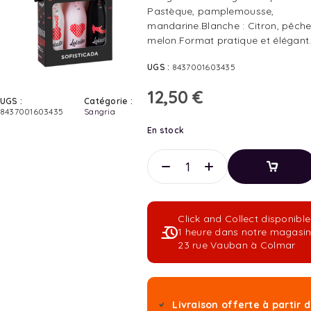
Pastèque, pamplemousse,
mandarine.Blanche : Citron, pêche
melon.Format pratique et élégant
UGS :
8437001603435
12,50
€
UGS :
Catégorie :
8437001603435
Sangria
En stock
Ajouter
Au
Panier
Click and Collect disponibl
Ajouter
1 heure dans notre magasi
Au
23 rue Vauban à Colmar
Panier
Livraison offerte à partir 