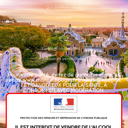
Qui sommes nous?
Contact
Suivi de commande
C.G.V
Mentions légales
Autorisation vente d'alcool
Pour votre santé, évitez de grignoter entre les
repas. www.mangerbouger.fr L'ABUS D'ALCOOL
EST DANGEREUX POUR LA SANTÉ, À
CONSOMMER AVEC MODÉRATION.​