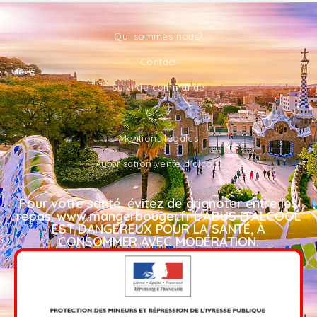
Qui sommes nous?
Contact
Suivi de commande
C.G.V
Mentions légales
Autorisation vente d'alcool
Pour votre santé, évitez de grignoter entre les
repas. www.mangerbouger.fr L'ABUS D'ALCOOL
EST DANGEREUX POUR LA SANTÉ, À
CONSOMMER AVEC MODÉRATION.​