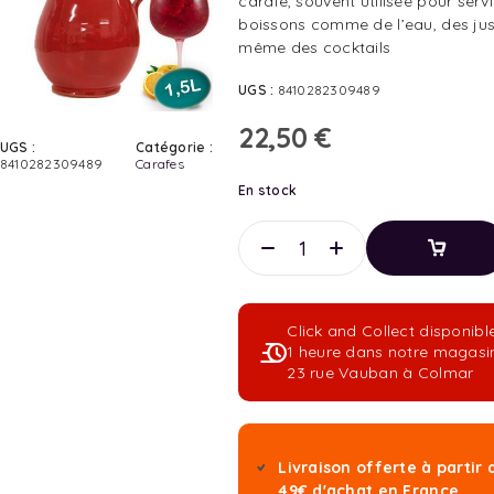
carafe, souvent utilisée pour serv
boissons comme de l’eau, des ju
même des cocktails
UGS :
8410282309489
22,50
€
UGS :
Catégorie :
8410282309489
Carafes
En stock
Ajouter
Au
Panier
Click and Collect disponibl
Ajouter
1 heure dans notre magasi
Au
23 rue Vauban à Colmar
Panier
Livraison offerte à partir 
49€ d'achat en France