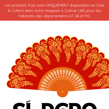
Les produits frais sont UNIQUEMENT disponibles en Click
& Collect dans notre magasin a Colmar (68) pour les
habitants des départements 67, 68 et 90.