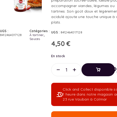
préparation sucrée-salée, idéale po
accompagner viandes, légumes ou
tartines. Son goût doux et légèreme
acidulé ajoute une touche unique à 
plats.
UGS :
Catégories :
UGS :
8412464017128
8412464017128
À tartiner
,
Sauces
4,50
€
En stock
Ajouter
Au
Panier
Click and Collect disponible s
Ajouter
1 heure dans notre magasin a
Au
23 rue Vauban à Colmar
Panier