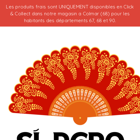
Les produits frais sont UNIQUEMENT disponibles en Click
& Collect dans notre magasin a Colmar (68) pour les
habitants des départements 67, 68 et 90.