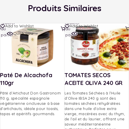
Produits Similaires
Ajouter
Ajouter
Add to Wishlist
Add to Wishlist
au
au
Quick view
Quick view
panier
panier
Paté De Alcachofa
TOMATES SECOS
110gr
ACEITE OLIVA 240 GR
Pâté d’Artichaut Don Gastronom
Les Tomates Séchées à l’Huile
110 g, spécialité espagnole
d’Olive IBSA 240 g sont des
végétarienne onctueuse à base
tomates séchées réhydratées
d’artichauts, idéale pour toasts,
dans une huile d’olive extra
tapas et apéritifs gourmands.
vierge, macérées avec du thym,
de l’ail et du laurier, offrant une
saveur méditerranéenne