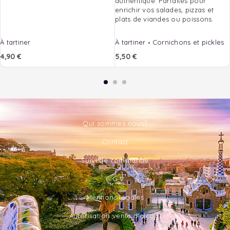
authentique.
Parfaites pour
enrichir vos salades, pizzas et
plats de viandes ou poissons.
À tartiner
À tartiner
Cornichons et pickles
4,90
€
5,50
€
Qui sommes nous?
Contact
Suivi de commande
C.G.V
Mentions légales
Autorisation vente d'alcool