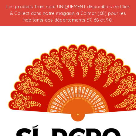
Les produits frais sont UNIQUEMENT disponibles en Click
& Collect dans notre magasin a Colmar (68) pour les
habitants des départements 67, 68 et 90.