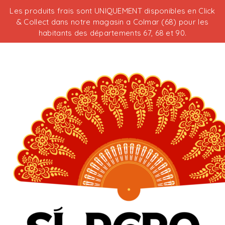
Les produits frais sont UNIQUEMENT disponibles en Click
& Collect dans notre magasin a Colmar (68) pour les
habitants des départements 67, 68 et 90.