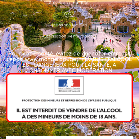
Suivi de commande
C.G.V
Mentions légales
Autorisation vente d'alcool
Pour votre santé, évitez de grignoter entre les
repas. www.mangerbouger.fr L'ABUS D'ALCOOL
EST DANGEREUX POUR LA SANTÉ, À
CONSOMMER AVEC MODÉRATION.​