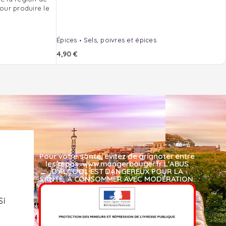
ur produire le
Épices
Sels, poivres et épices
4,90
€
Pour votre santé, évitez de grignoter entre
les repas. www.mangerbouger.fr L'ABUS
D'ALCOOL EST DANGEREUX POUR LA
SANTÉ, À CONSOMMER AVEC MODÉRATION.​
Sí