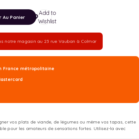
Add to
r Au Panier
Wishlist
dans notre magasin au 23 rue Vauban à Colmar
en France métropolitaine
Mastercard
gner vos plats de viande, de légumes ou même vos tapas, cette
e pour les amateurs de sensations fortes. Utilisez-la avec