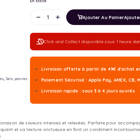
En stock
Ajouter Au Panier
Ajoute
Click and Collect disponible sous 1 heure 
Livraison offerte à partir de 49€ d'achat 
es
,
Sels, poivres
Paiement Sécurisé : Apple Pay, AMEX, CB, 
Livraison rapide : sous 3 à 4 jours ouvrés
inaison de saveurs intenses et relevées. Parfaite pour accompa
quant et sa texture onctueuse en font un condiment incontournabl
.