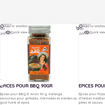
Ajouter
Ajouter
Add to Wishlist
Add to Wishlis
au
au
Quick view
Quick vie
panier
panier
EPICES POUR BBQ 90GR
EPICES POU
Épices pour BBQ El Avión 90 g, mélange
Épices pour Pizz
savoureux pour grillades, marinades et viandes au
d’herbes méditer
goût fumé et épicé.
pâtes et sauces.