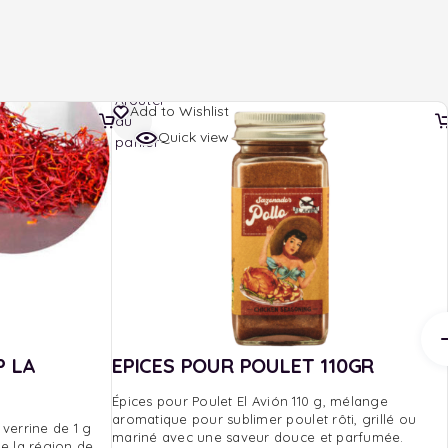
Ajouter
Add to Wishlist
au
Quick view
panier
P LA
EPICES POUR POULET 110GR
Épices pour Poulet El Avión 110 g, mélange
aromatique pour sublimer poulet rôti, grillé ou
verrine de 1 g
mariné avec une saveur douce et parfumée.
de la région de