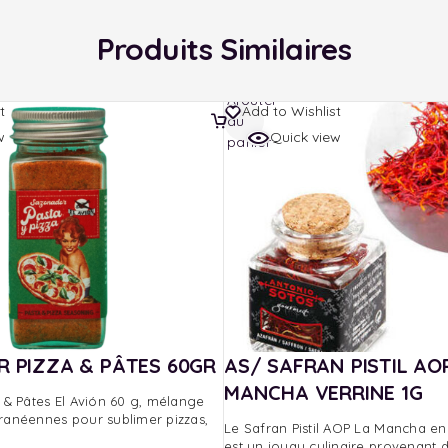
Produits Similaires
Ajouter
t
Add to Wishlist
au
w
Quick view
panier
R PIZZA & PÂTES 60GR
AS/ SAFRAN PISTIL AO
MANCHA VERRINE 1G
a & Pâtes El Avión 60 g, mélange
ranéennes pour sublimer pizzas,
Le Safran Pistil AOP La Mancha en 
est un joyau culinaire provenant 