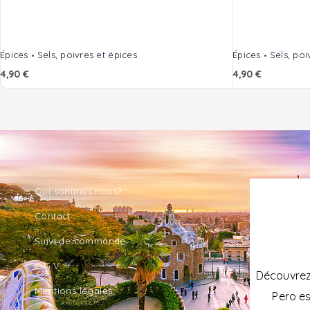
Épices
Sels, poivres et épices
Épices
Sels, poi
4,90
€
4,90
€
Qui sommes nous?
Contact
Suivi de commande
C.G.V
Découvrez 
Mentions légales
Pero es