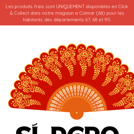
Les produits frais sont UNIQUEMENT disponibles en Click
& Collect dans notre magasin a Colmar (68) pour les
habitants des départements 67, 68 et 90.