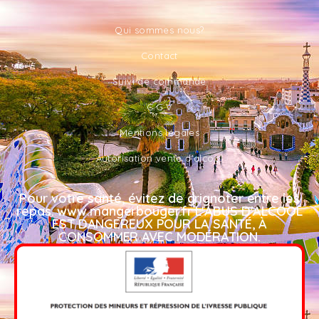
Qui sommes nous?
Contact
Suivi de commande
C.G.V
Mentions légales
Autorisation vente d'alcool
Pour votre santé, évitez de grignoter entre les
repas. www.mangerbouger.fr L'ABUS D'ALCOOL
EST DANGEREUX POUR LA SANTÉ, À
CONSOMMER AVEC MODÉRATION.​